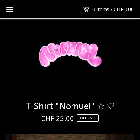
0 items /
CHF
0.00
T-Shirt "Nomuel" ☆ ♡
CHF
25.00
ON SALE